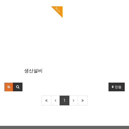
Hot
생산설비
정렬
1